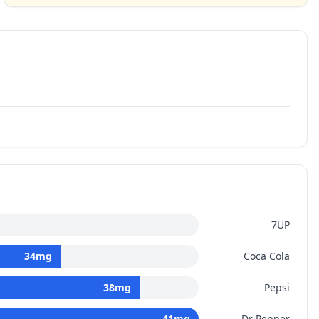
7UP
34
mg
Coca Cola
38
mg
Pepsi
41
mg
Dr Pepper