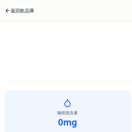
返回飲品庫
咖啡因含量
0
mg