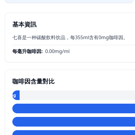
基本資訊
七喜是一种碳酸飲料饮品，每355ml含有0mg咖啡因。
每毫升咖啡因
:
0.00
mg/ml
咖啡因含量對比
0
mg