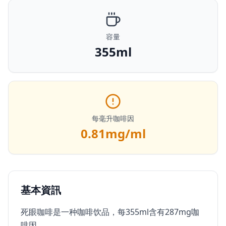
容量
355ml
每毫升咖啡因
0.81
mg/ml
基本資訊
死眼咖啡是一种咖啡饮品，每355ml含有287mg咖
啡因。