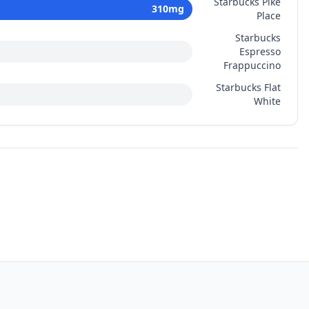
Starbucks Pike
310
mg
Place
Starbucks
Espresso
Frappuccino
Starbucks Flat
White