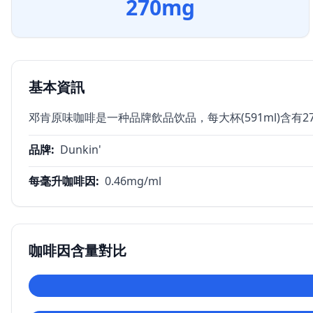
270
mg
基本資訊
邓肯原味咖啡是一种品牌飲品饮品，每大杯(591ml)含有2
品牌
:
Dunkin'
每毫升咖啡因
:
0.46
mg/ml
咖啡因含量對比