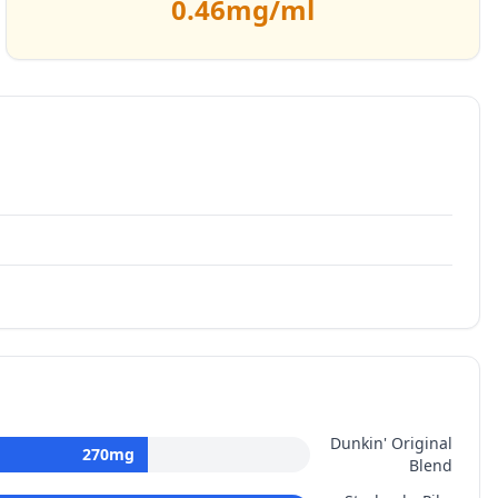
0.46
mg/ml
Dunkin' Original
270
mg
Blend