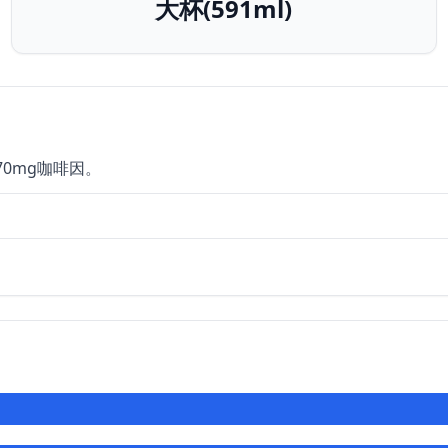
大杯(591ml)
70mg咖啡因。