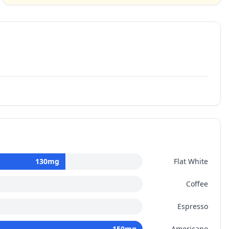
130
mg
Flat White
Coffee
Espresso
150
mg
Americano