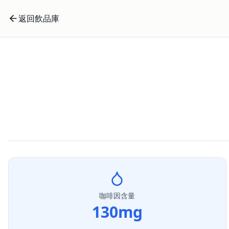
返回飲品庫
咖啡因含量
130
mg