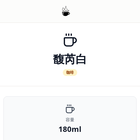
馥芮白
咖啡
容量
180ml