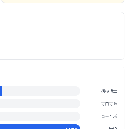
胡椒博士
可口可乐
百事可乐
54
mg
激浪