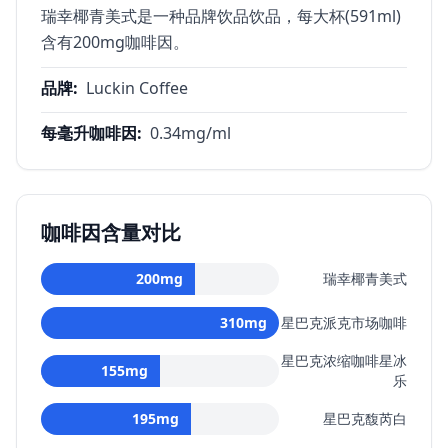
瑞幸椰青美式是一种品牌饮品饮品，每大杯(591ml)
含有200mg咖啡因。
品牌
:
Luckin Coffee
每毫升咖啡因
:
0.34
mg/ml
咖啡因含量对比
200
mg
瑞幸椰青美式
310
mg
星巴克派克市场咖啡
星巴克浓缩咖啡星冰
155
mg
乐
195
mg
星巴克馥芮白