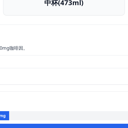
中杯(473ml)
20mg咖啡因。
mg