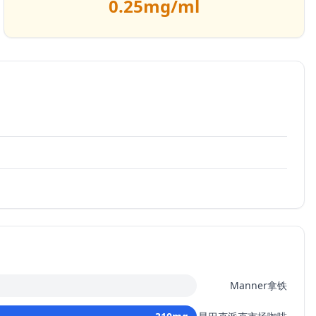
0.25
mg/ml
Manner拿铁