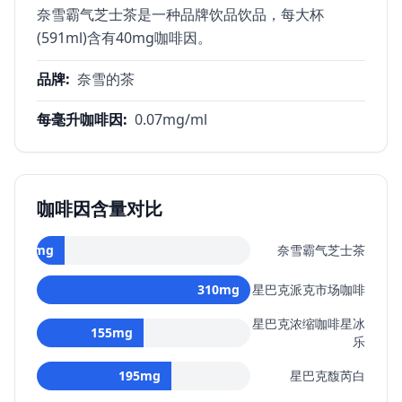
奈雪霸气芝士茶是一种品牌饮品饮品，每大杯
(591ml)含有40mg咖啡因。
品牌
:
奈雪的茶
每毫升咖啡因
:
0.07
mg/ml
咖啡因含量对比
40
mg
奈雪霸气芝士茶
310
mg
星巴克派克市场咖啡
星巴克浓缩咖啡星冰
155
mg
乐
195
mg
星巴克馥芮白