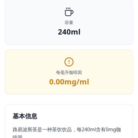
容量
240ml
每毫升咖啡因
0.00
mg/ml
基本信息
路易波斯茶是一种茶饮饮品，每240ml含有0mg咖
啡因。