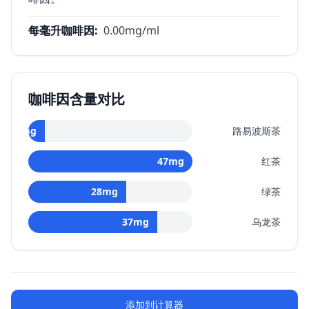
每毫升咖啡因
:
0.00
mg/ml
咖啡因含量对比
0
mg
路易波斯茶
47
mg
红茶
28
mg
绿茶
37
mg
乌龙茶
添加到计算器