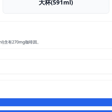
大杯(591ml)
ml)含有270mg咖啡因。