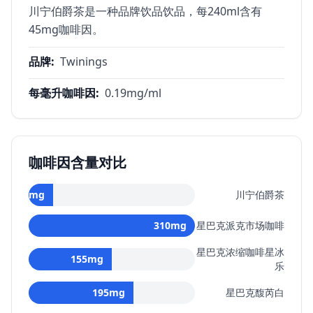
川宁伯爵茶是一种品牌饮品饮品，每240ml含有
45mg咖啡因。
品牌
:
Twinings
每毫升咖啡因
:
0.19
mg/ml
咖啡因含量对比
45
mg
川宁伯爵茶
310
mg
星巴克派克市场咖啡
星巴克浓缩咖啡星冰
155
mg
乐
195
mg
星巴克馥芮白