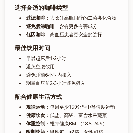
选择合适的咖啡类型
过滤咖啡
：去除升高胆固醇的二萜类化合物
避免煮沸咖啡
：含有更多有害成分
低因咖啡
：高血压患者更安全的选择
最佳饮用时间
早晨起床后1-2小时
避免空腹饮用
避免睡前6小时内摄入
测量血压前2-3小时避免摄入
配合健康生活方式
规律运动
：每周至少150分钟中等强度运动
健康饮食
：低盐、高钾、富含水果蔬菜
体重控制
：维持健康BMI（18.5-24.9）
限制饮酒
：男性每日≤2杯，女性≤1杯